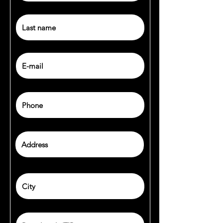
Téléphone
address
city
postal code/ZIP