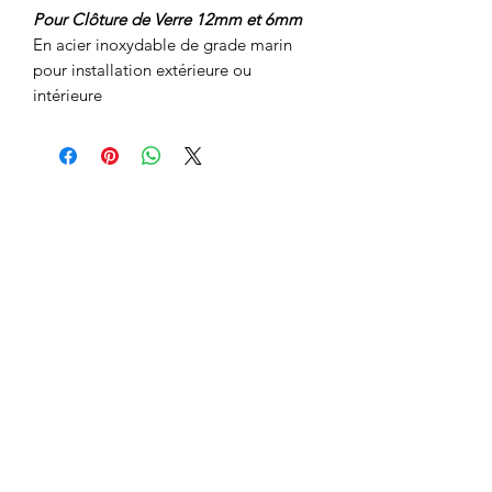
Pour Clôture de Verre 12mm et 6mm
En acier inoxydable de grade marin
pour installation extérieure ou
intérieure
2 addresses to serve you
: 790 Chemin
Industriel, Saint-Nicolas, QC G7A 1B5
Quebec
-
Levis
-
10 Rue Élisée-
Choquette, La Prairie, QC J5R 5L2
Greater Montreal South Shore
1-877-960-1691
Free Quote