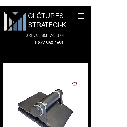
CLÔTURES
STRATEGI-K
#RBQ:
5808-7453-01
1-877-960-1691