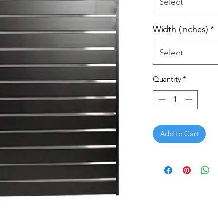
Select
Width (inches)
*
Select
Quantity
*
Add to Cart