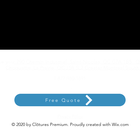
ve you
: 790 Chemin Industriel, Saint-Nicolas, QC G7A 1B5 
Choquette, La Prairie, QC J5R 5L2 Greater Montreal South
1-877-960-1691
Free Quote
Privacy Policy
© 2020 by Clôtures Premium. Proudly created with Wix.com