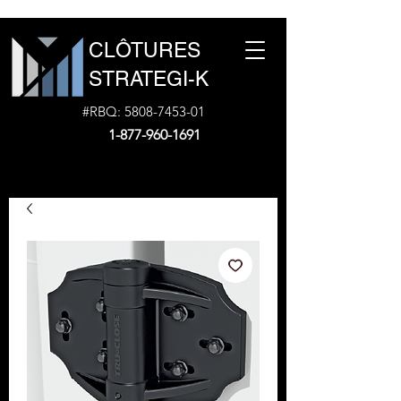
CLÔTURES
STRATEGI-K
#RBQ:
5808-7453-01
1-877-960-1691