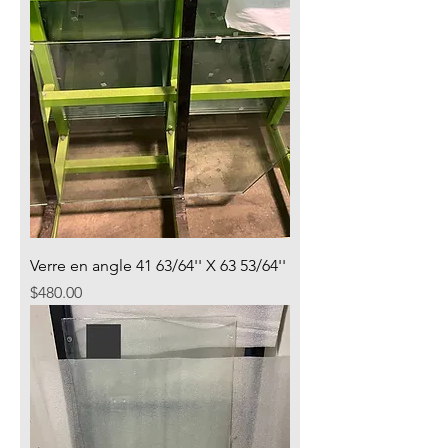
Verre en angle 41 63/64'' X 63 53/64''
Price
$480.00