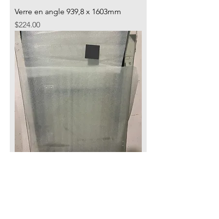
Verre en angle 939,8 x 1603mm
Price
$224.00
Porte en verre 37 1/4'' X 54''
Price
$360.00