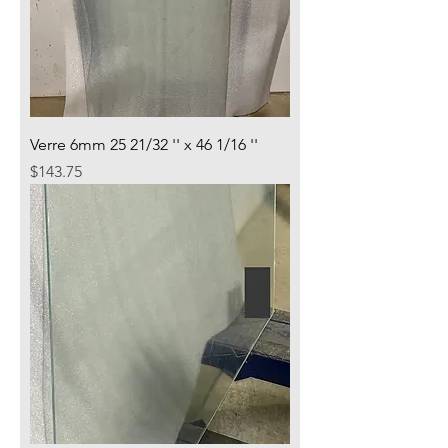
Verre 6mm 25 21/32 '' x 46 1/16 ''
Price
$143.75